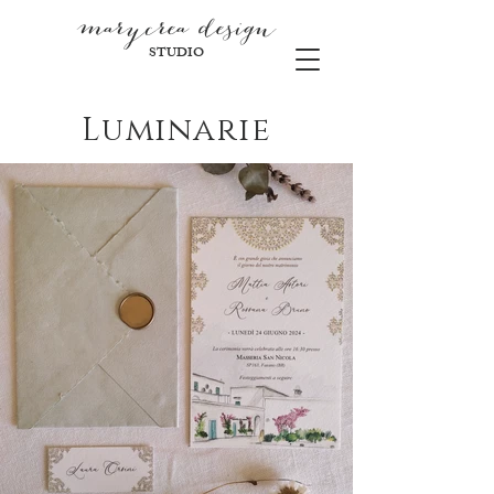
marycre
a design
STUDIO
Luminarie