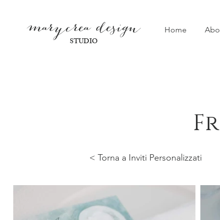
marycre
a design
Home
Abo
STUDIO
F
< Torna a Inviti Personalizzati