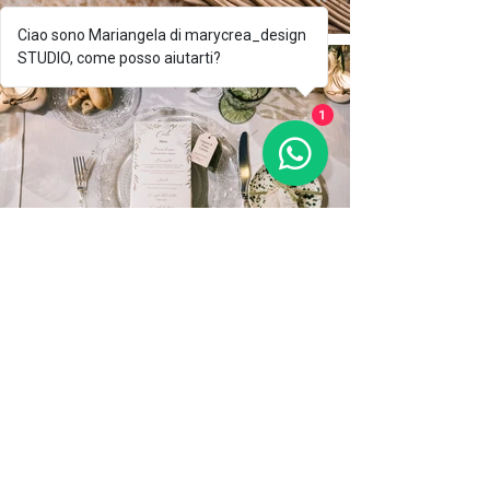
Ciao sono Mariangela di marycrea_design
STUDIO, come posso aiutarti?
1
Ph. Federica Ariemma
< Torna a Inviti Personalizzati