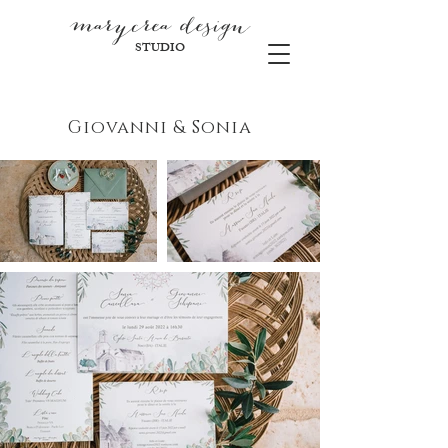
marycre
a design
STUDIO
Giovanni & Sonia